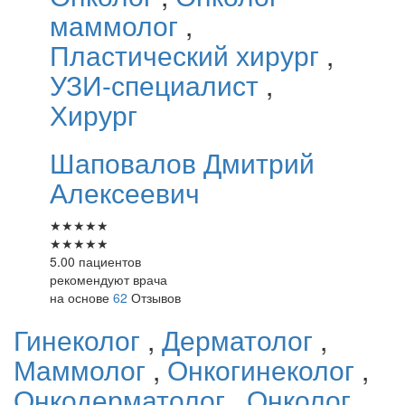
маммолог
,
Пластический хирург
,
УЗИ-специалист
,
Хирург
Шаповалов
Дмитрий
Алексеевич
★
★
★
★
★
★
★
★
★
★
5.00 пациентов
рекомендуют врача
на основе
62
Отзывов
Гинеколог
,
Дерматолог
,
Маммолог
,
Онкогинеколог
,
Онкодерматолог
,
Онколог
,