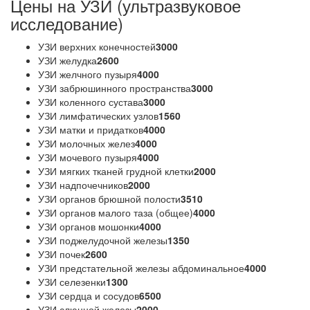
Цены на УЗИ (ультразвуковое
исследование)
УЗИ верхних конечностей
3000
УЗИ желудка
2600
УЗИ желчного пузыря
4000
УЗИ забрюшинного пространства
3000
УЗИ коленного сустава
3000
УЗИ лимфатических узлов
1560
УЗИ матки и придатков
4000
УЗИ молочных желез
4000
УЗИ мочевого пузыря
4000
УЗИ мягких тканей грудной клетки
2000
УЗИ надпочечников
2000
УЗИ органов брюшной полости
3510
УЗИ органов малого таза (общее)
4000
УЗИ органов мошонки
4000
УЗИ поджелудочной железы
1350
УЗИ почек
2600
УЗИ предстательной железы абдоминальное
4000
УЗИ селезенки
1300
УЗИ сердца и сосудов
6500
УЗИ слюнной железы
2000