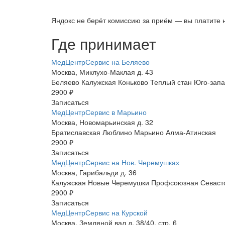
Яндокс не берёт комиссию за приём — вы платите 
Где принимает
МедЦентрСервис на Беляево
Москва, Миклухо-Маклая д. 43
Беляево
Калужская
Коньково
Теплый стан
Юго-зап
2900 ₽
Записаться
МедЦентрСервис в Марьино
Москва, Новомарьинская д. 32
Братиславская
Люблино
Марьино
Алма-Атинская
2900 ₽
Записаться
МедЦентрСервис на Нов. Черемушках
Москва, Гарибальди д. 36
Калужская
Новые Черемушки
Профсоюзная
Севаст
2900 ₽
Записаться
МедЦентрСервис на Курской
Москва, Земляной вал д. 38/40, стр. 6