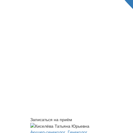
Записаться на приём
Акушер-гинеколог
,
Гинеколог