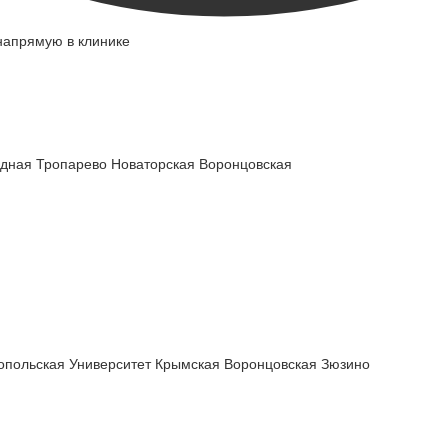
напрямую в клинике
адная
Тропарево
Новаторская
Воронцовская
опольская
Университет
Крымская
Воронцовская
Зюзино