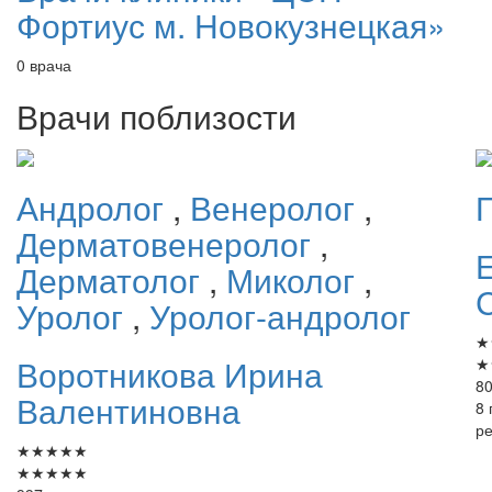
Фортиус м. Новокузнецкая»
0 врача
Врачи поблизости
Андролог
,
Венеролог
,
Дерматовенеролог
,
Дерматолог
,
Миколог
,
Уролог
,
Уролог-андролог
★
Воротникова
Ирина
★
80
Валентиновна
8 
р
★
★
★
★
★
★
★
★
★
★