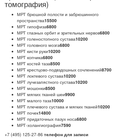
томография)
МРТ брюшной полости и забрюшинного
пространства
15500
МРТ гипофиза
6800
МРТ глазных орбит и зрительных нервов
6800
МРТ голеностопного сустава
10200
МРТ головного мозга
6800
МРТ кисти руки
10200
МРТ копчика
6800
МРТ костей таза
8500
МРТ крестцово-подвздошных сочленений
8700
МРТ локтевого сустава
10200
МРТ лучезапястного сустава
10200
МРТ мошонки
8500
МРТ мягких тканей шеи
9900
МРТ малого таза
10000
МРТ плечевого сустава и мягких тканей
10200
МРТ почек
14800
МРТ придаточных пазух носа
6800
МРТ-холангиография
7590
+7 (495) 125-27-86
телефон для записи