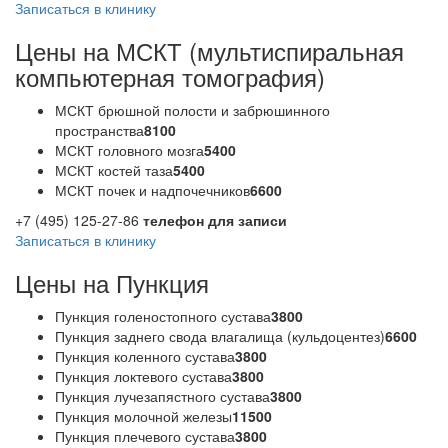
Записаться в клинику
Цены на МСКТ (мультиспиральная
компьютерная томография)
МСКТ брюшной полости и забрюшинного
пространства
8100
МСКТ головного мозга
5400
МСКТ костей таза
5400
МСКТ почек и надпочечников
6600
+7 (495) 125-27-86
телефон для записи
Записаться в клинику
Цены на Пункция
Пункция голеностопного сустава
3800
Пункция заднего свода влагалища (кульдоцентез)
6600
Пункция коленного сустава
3800
Пункция локтевого сустава
3800
Пункция лучезапястного сустава
3800
Пункция молочной железы
11500
Пункция плечевого сустава
3800