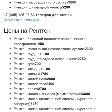
Пункция тазобедренного сустава
3800
Пункция щитовидной железы
5200
+7 (495) 125-27-86
телефон для записи
Записаться в клинику
Цены на Рентген
Рентген брюшной полости и забрюшинного
пространства
1450
Рентген височно-нижнечелюстного сустава
2300
Рентген грудины
1100
Рентген грудного отдела позвоночника
2750
Рентген зуба
700
Рентген ключицы
1100
Рентген копчика
1750
Рентген костей носа
2800
Рентген костей таза
2400
Рентген легких
2700
Рентген молочных желез (маммография)
3800
Рентген мочевыделительной системы (урография
обзорная)
6450
Рентген мочевыделительной системы (урография