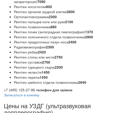
экскреторная)
7090
Рентген носоглотки
800
Рентген органов грудной клетки
2800
Ортопантомограмма
2300
Рентген пальцев ноги или руки
2100
Рентген позвоночника
880
Рентген почек (антеградная пиелография)
1370
Рентген поясничного отдела позвоночника
2900
Рентген придаточных пазух носа
2400
Радиовизиография
2300
Рентген ребер
2420
Рентген стопы или кисти
2750
Рентген суставов
2700
Рентген турецкого седла
2200
Рентген челюсти
1450
Рентген черепа
1450
Рентген шейного отдела позвоночника
2640
+7 (495) 125-27-86
телефон для записи
Записаться в клинику
Цены на УЗДГ (ультразвуковая
допплерография)