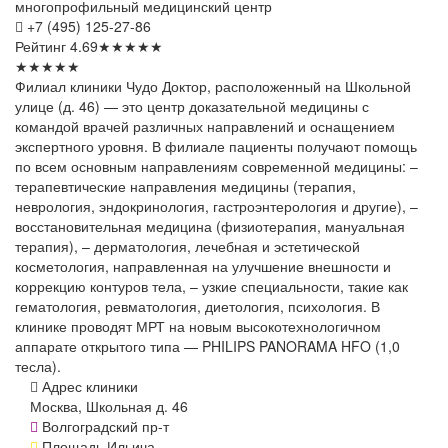
многопрофильный медицинский центр
+7 (495) 125-27-86
Рейтинг
4.69
★
★
★
★
★
★
★
★
★
★
Филиал клиники Чудо Доктор, расположенный на Школьной
улице (д. 46) — это центр доказательной медицины с
командой врачей различных направлений и оснащением
экспертного уровня. В филиале пациенты получают помощь
по всем основным направлениям современной медицины: –
терапевтические направления медицины (терапия,
неврология, эндокринология, гастроэнтерология и другие), –
восстановительная медицина (физиотерапия, мануальная
терапия), – дерматология, лечебная и эстетической
косметология, направленная на улучшение внешности и
коррекцию контуров тела, – узкие специальности, такие как
гематология, ревматология, диетология, психология. В
клинике проводят МРТ на новым высокотехнологичном
аппарате открытого типа — PHILIPS PANORAMA HFO (1,0
тесла).
Адрес клиники
Москва, Школьная д. 46
Волгоградский пр-т
Площадь Ильича