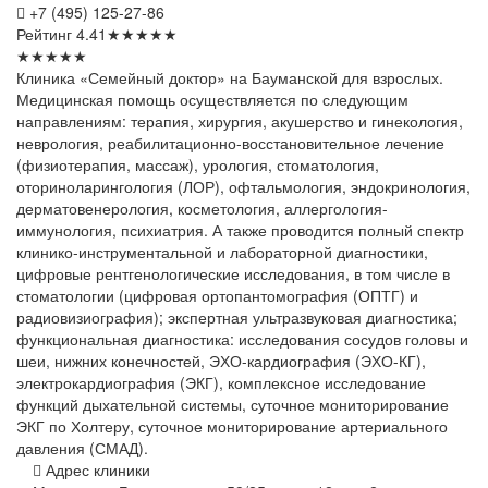
+7 (495) 125-27-86
Рейтинг
4.41
★
★
★
★
★
★
★
★
★
★
Клиника «Семейный доктор» на Бауманской для взрослых.
Медицинская помощь осуществляется по следующим
направлениям: терапия, хирургия, акушерство и гинекология,
неврология, реабилитационно-восстановительное лечение
(физиотерапия, массаж), урология, стоматология,
оториноларингология (ЛОР), офтальмология, эндокринология,
дерматовенерология, косметология, аллергология-
иммунология, психиатрия. А также проводится полный спектр
клинико-инструментальной и лабораторной диагностики,
цифровые рентгенологические исследования, в том числе в
стоматологии (цифровая ортопантомография (ОПТГ) и
радиовизиография); экспертная ультразвуковая диагностика;
функциональная диагностика: исследования сосудов головы и
шеи, нижних конечностей, ЭХО-кардиография (ЭХО-КГ),
электрокардиография (ЭКГ), комплексное исследование
функций дыхательной системы, суточное мониторирование
ЭКГ по Холтеру, суточное мониторирование артериального
давления (СМАД).
Адрес клиники