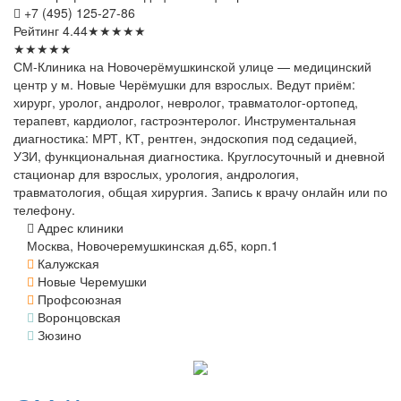
+7 (495) 125-27-86
Рейтинг
4.44
★
★
★
★
★
★
★
★
★
★
СМ-Клиника на Новочерёмушкинской улице — медицинский
центр у м. Новые Черёмушки для взрослых. Ведут приём:
хирург, уролог, андролог, невролог, травматолог-ортопед,
терапевт, кардиолог, гастроэнтеролог. Инструментальная
диагностика: МРТ, КТ, рентген, эндоскопия под седацией,
УЗИ, функциональная диагностика. Круглосуточный и дневной
стационар для взрослых, урология, андрология,
травматология, общая хирургия. Запись к врачу онлайн или по
телефону.
Адрес клиники
Москва, Новочеремушкинская д.65, корп.1
Калужская
Новые Черемушки
Профсоюзная
Воронцовская
Зюзино