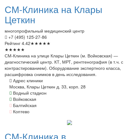
СМ-Клиника
на Клары
Цеткин
многопрофильный медицинский центр
+7 (495) 125-27-86
Рейтинг
4.42
★
★
★
★
★
★
★
★
★
★
СМ-Клиника на улице Клары Цеткин (м. Войковская) —
диагностический центр. КТ, МРТ, рентгенография (в т.ч. с
контрастированием). Оборудование экспертного класса,
расшифровка снимков в день исследования.
Адрес клиники
Москва, Клары Цеткин д. 33, корп. 28
Водный стадион
Войковская
Балтийская
Коптево
СМ-Клиника
в