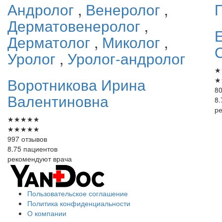
Андролог
,
Венеролог
,
Дерматовенеролог
,
Дерматолог
,
Миколог
,
Уролог
,
Уролог-андролог
★
Воротникова
Ирина
★
80
Валентиновна
8.
р
★
★
★
★
★
★
★
★
★
★
997 отзывов
8.75 пациентов
рекомендуют врача
Пользовательское соглашение
Политика конфиденциальности
О компании