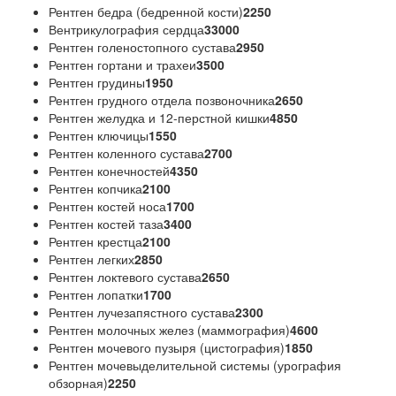
Рентген бедра (бедренной кости)
2250
Вентрикулография сердца
33000
Рентген голеностопного сустава
2950
Рентген гортани и трахеи
3500
Рентген грудины
1950
Рентген грудного отдела позвоночника
2650
Рентген желудка и 12-перстной кишки
4850
Рентген ключицы
1550
Рентген коленного сустава
2700
Рентген конечностей
4350
Рентген копчика
2100
Рентген костей носа
1700
Рентген костей таза
3400
Рентген крестца
2100
Рентген легких
2850
Рентген локтевого сустава
2650
Рентген лопатки
1700
Рентген лучезапястного сустава
2300
Рентген молочных желез (маммография)
4600
Рентген мочевого пузыря (цистография)
1850
Рентген мочевыделительной системы (урография
обзорная)
2250