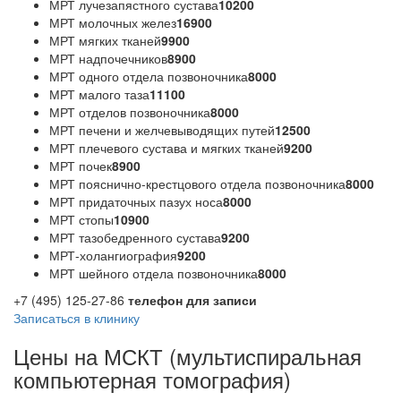
МРТ лучезапястного сустава
10200
МРТ молочных желез
16900
МРТ мягких тканей
9900
МРТ надпочечников
8900
МРТ одного отдела позвоночника
8000
МРТ малого таза
11100
МРТ отделов позвоночника
8000
МРТ печени и желчевыводящих путей
12500
МРТ плечевого сустава и мягких тканей
9200
МРТ почек
8900
МРТ пояснично-крестцового отдела позвоночника
8000
МРТ придаточных пазух носа
8000
МРТ стопы
10900
МРТ тазобедренного сустава
9200
МРТ-холангиография
9200
МРТ шейного отдела позвоночника
8000
+7 (495) 125-27-86
телефон для записи
Записаться в клинику
Цены на МСКТ (мультиспиральная
компьютерная томография)