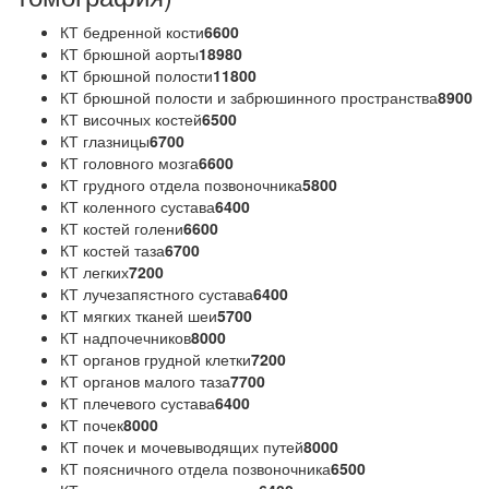
КТ бедренной кости
6600
КТ брюшной аорты
18980
КТ брюшной полости
11800
КТ брюшной полости и забрюшинного пространства
8900
КТ височных костей
6500
КТ глазницы
6700
КТ головного мозга
6600
КТ грудного отдела позвоночника
5800
КТ коленного сустава
6400
КТ костей голени
6600
КТ костей таза
6700
КТ легких
7200
КТ лучезапястного сустава
6400
КТ мягких тканей шеи
5700
КТ надпочечников
8000
КТ органов грудной клетки
7200
КТ органов малого таза
7700
КТ плечевого сустава
6400
КТ почек
8000
КТ почек и мочевыводящих путей
8000
КТ поясничного отдела позвоночника
6500