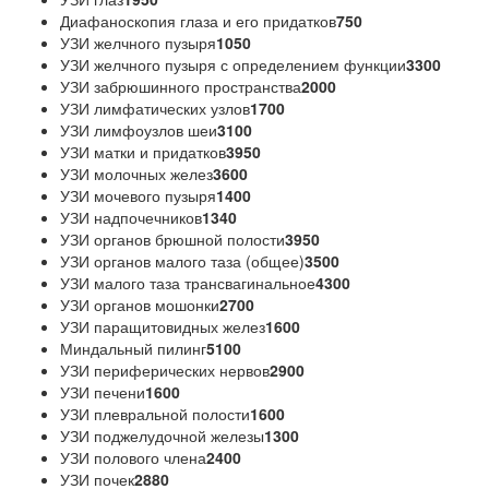
Диафаноскопия глаза и его придатков
750
УЗИ желчного пузыря
1050
УЗИ желчного пузыря с определением функции
3300
УЗИ забрюшинного пространства
2000
УЗИ лимфатических узлов
1700
УЗИ лимфоузлов шеи
3100
УЗИ матки и придатков
3950
УЗИ молочных желез
3600
УЗИ мочевого пузыря
1400
УЗИ надпочечников
1340
УЗИ органов брюшной полости
3950
УЗИ органов малого таза (общее)
3500
УЗИ малого таза трансвагинальное
4300
УЗИ органов мошонки
2700
УЗИ паращитовидных желез
1600
Миндальный пилинг
5100
УЗИ периферических нервов
2900
УЗИ печени
1600
УЗИ плевральной полости
1600
УЗИ поджелудочной железы
1300
УЗИ полового члена
2400
УЗИ почек
2880