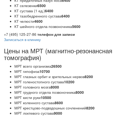
КТ придаточных пазух носа
6400
КТ селезенки
6500
КТ сустава (1 ед.)
6400
КТ тазобедренного сустава
6400
КТ челюсти
4600
КТ шейного отдела позвоночника
5600
+7 (495) 125-27-86
телефон для записи
Записаться в клинику
Цены на МРТ (магнитно-резонансная
томография)
МРТ всего организма
26500
МРТ гипофиза
10700
МРТ глазных орбит и зрительных нервов
8200
МРТ голеностопного сустава
10200
МРТ головного мозга
8000
МРТ грудного отдела позвоночника
8000
МРТ кисти руки
10500
МРТ коленного сустава
8600
МРТ крестцово-подвздошных сочленений
8200
МРТ локтевого сустава
9000