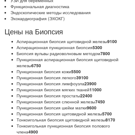
УЗИ для беременных
Функциональная диагностика
Эндоскопические методы исследования
Эхокардиография (ЭХОКГ)
Цены на Биопсия
Аспирационная биопсия щитовидной железы
9100
Аспирационная пункционная биопсия
5300
Биопсия вульвы радиоволновым методом
7800
Пункционная аспирационная биопсия щитовидной
железы
6750
Пункционная биопсия кожи
5500
Пункционная биопсия легкого
39100
Пункционная биопсия лимфоузла
23900
Пункционная биопсия мягких тканей
11000
Пункционная биопсия простаты
22400
Пункционная биопсия слюнной железы
7450
Пункционная биопсия шейки матки
9600
Пункционная биопсия щитовидной железы
5700
Тонкоигольная биопсия щитовидной железы
8170
Тонкоигольная пункционная биопсия полового
члена
4900