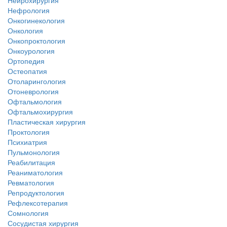
Нейрохирургия
Нефрология
Онкогинекология
Онкология
Онкопроктология
Онкоурология
Ортопедия
Остеопатия
Отоларингология
Отоневрология
Офтальмология
Офтальмохирургия
Пластическая хирургия
Проктология
Психиатрия
Пульмонология
Реабилитация
Реаниматология
Ревматология
Репродуктология
Рефлексотерапия
Сомнология
Сосудистая хирургия