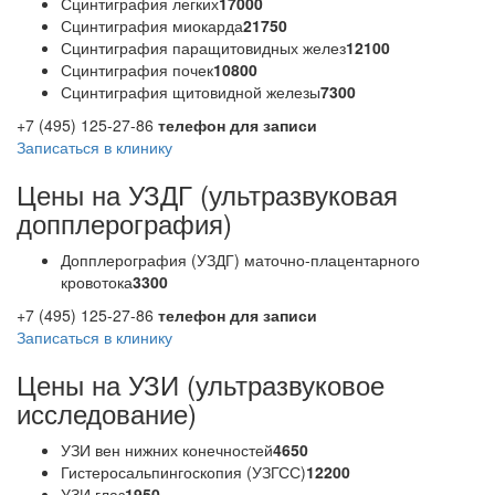
Сцинтиграфия легких
17000
Сцинтиграфия миокарда
21750
Сцинтиграфия паращитовидных желез
12100
Сцинтиграфия почек
10800
Сцинтиграфия щитовидной железы
7300
+7 (495) 125-27-86
телефон для записи
Записаться в клинику
Цены на УЗДГ (ультразвуковая
допплерография)
Допплерография (УЗДГ) маточно-плацентарного
кровотока
3300
+7 (495) 125-27-86
телефон для записи
Записаться в клинику
Цены на УЗИ (ультразвуковое
исследование)
УЗИ вен нижних конечностей
4650
Гистеросальпингоскопия (УЗГСС)
12200
УЗИ глаз
1950