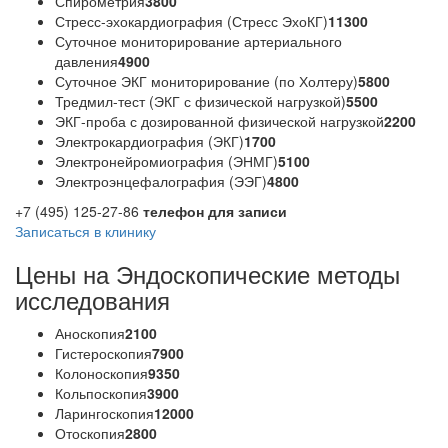
Спирометрия
3800
Стресс-эхокардиография (Стресс ЭхоКГ)
11300
Суточное мониторирование артериального
давления
4900
Суточное ЭКГ мониторирование (по Холтеру)
5800
Тредмил-тест (ЭКГ с физической нагрузкой)
5500
ЭКГ-проба с дозированной физической нагрузкой
2200
Электрокардиография (ЭКГ)
1700
Электронейромиография (ЭНМГ)
5100
Электроэнцефалография (ЭЭГ)
4800
+7 (495) 125-27-86
телефон для записи
Записаться в клинику
Цены на Эндоскопические методы
исследования
Аноскопия
2100
Гистероскопия
7900
Колоноскопия
9350
Кольпоскопия
3900
Ларингоскопия
12000
Отоскопия
2800