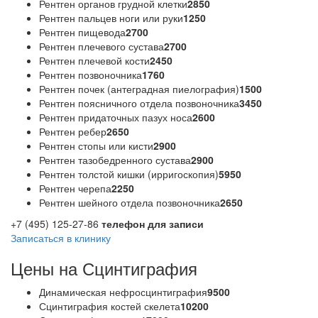
Рентген органов грудной клетки
2850
Рентген пальцев ноги или руки
1250
Рентген пищевода
2700
Рентген плечевого сустава
2700
Рентген плечевой кости
2450
Рентген позвоночника
1760
Рентген почек (антеградная пиелография)
1500
Рентген поясничного отдела позвоночника
3450
Рентген придаточных пазух носа
2600
Рентген ребер
2650
Рентген стопы или кисти
2900
Рентген тазобедренного сустава
2900
Рентген толстой кишки (ирригоскопия)
5950
Рентген черепа
2250
Рентген шейного отдела позвоночника
2650
+7 (495) 125-27-86
телефон для записи
Записаться в клинику
Цены на Сцинтиграфия
Динамическая нефросцинтиграфия
9500
Сцинтиграфия костей скелета
10200