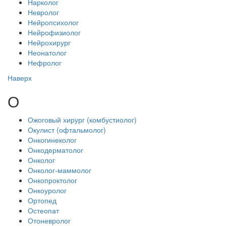
Нарколог
Невролог
Нейропсихолог
Нейрофизиолог
Нейрохирург
Неонатолог
Нефролог
Наверх
О
Ожоговый хирург (комбустиолог)
Окулист (офтальмолог)
Онкогинеколог
Онкодерматолог
Онколог
Онколог-маммолог
Онкопроктолог
Онкоуролог
Ортопед
Остеопат
Отоневролог