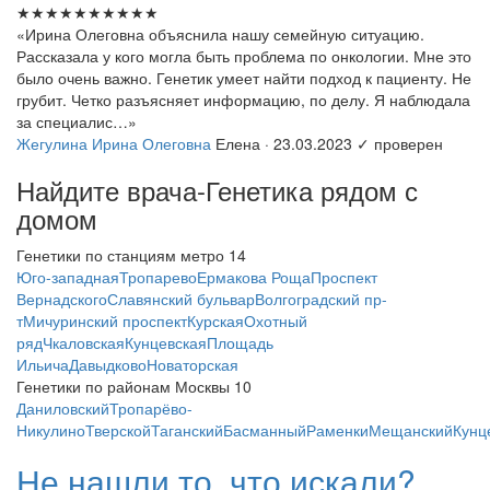
★★★★★
★★★★★
«Ирина Олеговна объяснила нашу семейную ситуацию.
Рассказала у кого могла быть проблема по онкологии. Мне это
было очень важно. Генетик умеет найти подход к пациенту. Не
грубит. Четко разъясняет информацию, по делу. Я наблюдала
за специалис…»
Жегулина Ирина Олеговна
Елена · 23.03.2023
✓ проверен
Найдите врача-Генетика рядом с
домом
Генетики по станциям метро
14
Юго-западная
Тропарево
Ермакова Роща
Проспект
Вернадского
Славянский бульвар
Волгоградский пр-
т
Мичуринский проспект
Курская
Охотный
ряд
Чкаловская
Кунцевская
Площадь
Ильича
Давыдково
Новаторская
Генетики по районам Москвы
10
Даниловский
Тропарёво-
Никулино
Тверской
Таганский
Басманный
Раменки
Мещанский
Кунц
Не нашли то, что искали?