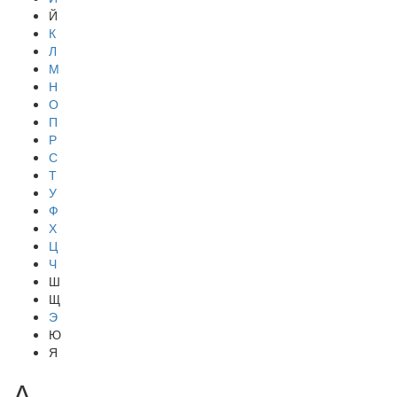
Й
К
Л
М
Н
О
П
Р
С
Т
У
Ф
Х
Ц
Ч
Ш
Щ
Э
Ю
Я
А