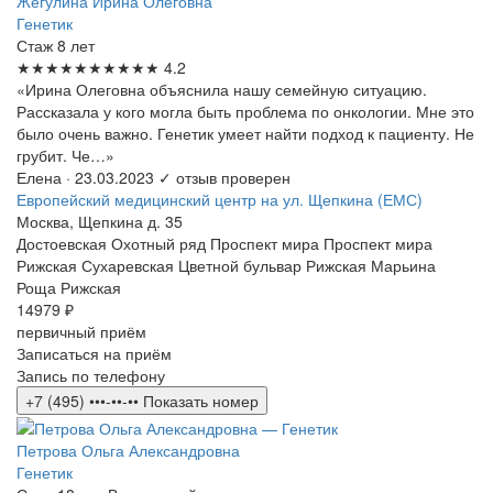
Жегулина Ирина Олеговна
Генетик
Стаж 8 лет
★★★★★
★★★★★
4.2
«Ирина Олеговна объяснила нашу семейную ситуацию.
Рассказала у кого могла быть проблема по онкологии. Мне это
было очень важно. Генетик умеет найти подход к пациенту. Не
грубит. Че…»
Елена
· 23.03.2023
✓ отзыв проверен
Европейский медицинский центр на ул. Щепкина (ЕМС)
Москва, Щепкина д. 35
Достоевская
Охотный ряд
Проспект мира
Проспект мира
Рижская
Сухаревская
Цветной бульвар
Рижская
Марьина
Роща
Рижская
14979 ₽
первичный приём
Записаться на приём
Запись по телефону
+7 (495) •••-••-••
Показать номер
Петрова Ольга Александровна
Генетик