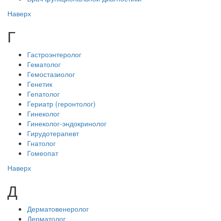
Наверх
Г
Гастроэнтеролог
Гематолог
Гемостазиолог
Генетик
Гепатолог
Гериатр (геронтолог)
Гинеколог
Гинеколог-эндокринолог
Гирудотерапевт
Гнатолог
Гомеопат
Наверх
Д
Дерматовенеролог
Дерматолог