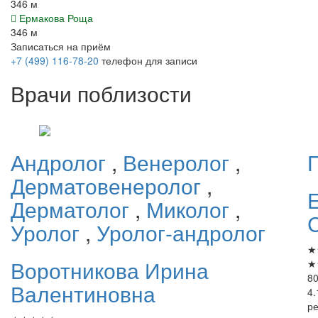
346 м
Ермакова Роща
346 м
Записаться на приём
+7 (499) 116-78-20
телефон для записи
Врачи поблизости
Андролог
,
Венеролог
,
Дерматовенеролог
,
Дерматолог
,
Миколог
,
Уролог
,
Уролог-андролог
★
Воротникова
Ирина
★
80
Валентиновна
4.
р