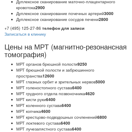
Дуплексное сканирование маточно-плацентарного
кровотока
2900
Дуплексное сканирование почечных артерий
3000
Дуплексное сканирование сосудов печени
2800
+7 (495) 125-27-86
телефон для записи
Записаться в клинику
Цены на МРТ (магнитно-резонансная
томография)
МРТ органов брюшной полости
9250
МРТ брюшной полости и забрюшинного
пространства
12600
МРТ глазных орбит и зрительных нервов
5000
МРТ голеностопного сустава
6400
МРТ грудного отдела позвоночника
4620
МРТ кисти руки
6400
МРТ коленного сустава
6400
МРТ копчика
4600
МРТ крестцово-подвздошных сочленений
6800
МРТ локтевого сустава
6400
МРТ лучезапястного сустава
6400