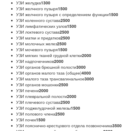
УЗИ желудка
1300
УЗИ желчного пузыря
1500
УЗИ желчного пузыря с определением функции
1500
УЗИ коленного сустава
2500
УЗИ лимфатических узлов
1500
УЗИ локтевого сустава
2500
УЗИ матки и придатков
2500
УЗИ молочных желез
2500
УЗИ мочевого пузыря
1500
УЗИ мягких тканей грудной клетки
2000
УЗИ надпочечников
2000
УЗИ органов брюшной полости
3000
УЗИ органов малого таза (общее)
4000
УЗИ малого таза трансвагинальное
3000
УЗИ органов мошонки
2500
УЗИ печени
2000
УЗИ плевральной полости
2000
УЗИ плечевого сустава
2500
УЗИ поджелудочной железы
1500
УЗИ полового члена
2500
УЗИ почек
1500
УЗИ пояснично-крестцового отдела позвоночника
3500