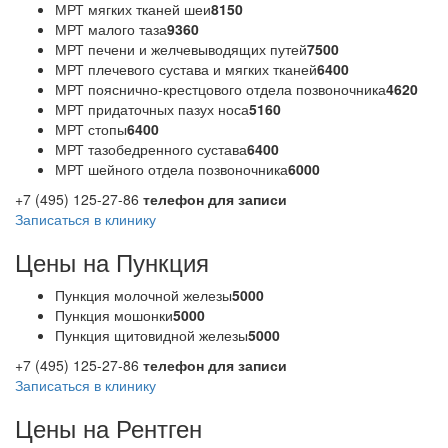
МРТ мягких тканей шеи
8150
МРТ малого таза
9360
МРТ печени и желчевыводящих путей
7500
МРТ плечевого сустава и мягких тканей
6400
МРТ пояснично-крестцового отдела позвоночника
4620
МРТ придаточных пазух носа
5160
МРТ стопы
6400
МРТ тазобедренного сустава
6400
МРТ шейного отдела позвоночника
6000
+7 (495) 125-27-86
телефон для записи
Записаться в клинику
Цены на Пункция
Пункция молочной железы
5000
Пункция мошонки
5000
Пункция щитовидной железы
5000
+7 (495) 125-27-86
телефон для записи
Записаться в клинику
Цены на Рентген