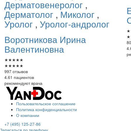
Дерматовенеролог
,
Дерматолог
,
Миколог
,
Уролог
,
Уролог-андролог
★
Воротникова
Ирина
★
80
Валентиновна
4.
р
★
★
★
★
★
★
★
★
★
★
997 отзывов
4.61 пациентов
рекомендуют врача
Пользовательское соглашение
Политика конфиденциальности
О компании
+7 (495) 125-27-86
Записаться по телефону