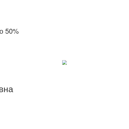
до 50%
вна