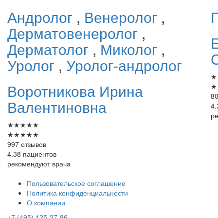
Андролог
,
Венеролог
,
Дерматовенеролог
,
Дерматолог
,
Миколог
,
Уролог
,
Уролог-андролог
★
Воротникова
Ирина
★
80
Валентиновна
4.
р
★
★
★
★
★
★
★
★
★
★
997 отзывов
4.38 пациентов
рекомендуют врача
Пользовательское соглашение
Политика конфиденциальности
О компании
+7 (495) 125-27-86