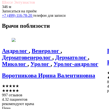
Шоссе Энтузиастов
346 м
Записаться на приём
+7 (499) 116-78-20
телефон для записи
Врачи поблизости
Андролог
,
Венеролог
,
Дерматовенеролог
,
Дерматолог
,
Миколог
,
Уролог
,
Уролог-андролог
Воротникова
Ирина Валентиновна
8
★
★
★
★
★
4
★
★
★
★
★
р
997 отзывов
4.32 пациентов
рекомендуют врача
Цена