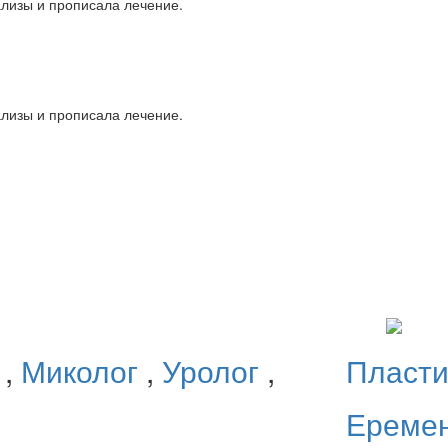
ализы и прописала лечение.
ализы и прописала лечение.
г
,
Миколог
,
Уролог
,
Пласти
Ереме