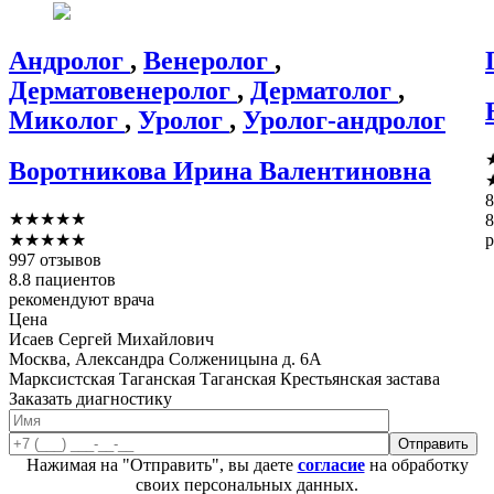
Андролог
,
Венеролог
,
Дерматовенеролог
,
Дерматолог
,
Миколог
,
Уролог
,
Уролог-андролог
Воротникова
Ирина Валентиновна
8
★
★
★
★
★
8
★
★
★
★
★
р
997 отзывов
8.8 пациентов
рекомендуют врача
Цена
Исаев Сергей Михайлович
Москва, Александра Солженицына д. 6А
Марксистская
Таганская
Таганская
Крестьянская застава
Заказать диагностику
Нажимая на "Отправить", вы даете
согласие
на обработку
своих персональных данных.