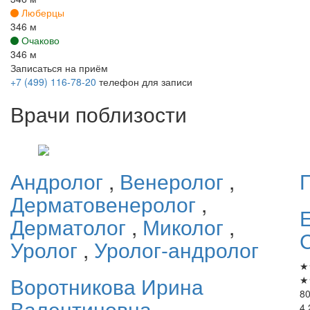
Люберцы
346 м
Очаково
346 м
Записаться на приём
+7 (499) 116-78-20
телефон для записи
Врачи поблизости
Андролог
,
Венеролог
,
Дерматовенеролог
,
Дерматолог
,
Миколог
,
Уролог
,
Уролог-андролог
★
Воротникова
Ирина
★
80
Валентиновна
4.