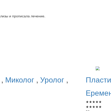
ализы и прописала лечение.
г
,
Миколог
,
Уролог
,
Пласти
Ереме
★
★
★
★
★
★
★
★
★
★