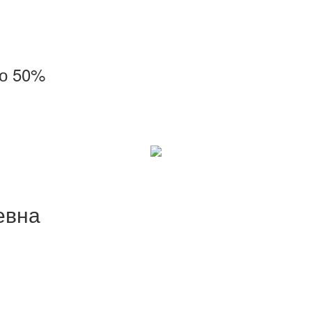
до 50%
евна