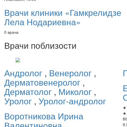
Врачи клиники «Гамкрелидзе
Лела Нодариевна»
0 врача
Врачи поблизости
Андролог
,
Венеролог
,
Дерматовенеролог
,
Дерматолог
,
Миколог
,
Уролог
,
Уролог-андролог
★
Воротникова
Ирина
★
80
Валентиновна
9.